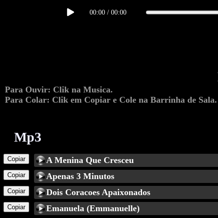
00:00
/
00:00
Para Ouvir: Clik na Musica.
Para Colar: Clik em Copiar e Cole na Barrinha de Sala.
Mp3
Copiar
A Menina Que Cresceu
Copiar
Apenas 3 Minutos
Copiar
Dois Coracoes Apaixonados
Copiar
Emanuela (Emmanuelle)