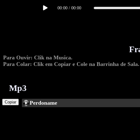
00:00
/
00:00
Fr
Para Ouvir: Clik na Musica.
Para Colar: Clik em Copiar e Cole na Barrinha de Sala.
Mp3
Copiar
Perdoname