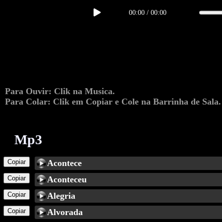
00:00
/
00:00
Para Ouvir: Clik na Musica.
Para Colar: Clik em Copiar e Cole na Barrinha de Sala.
Mp3
Copiar
Acontece
Copiar
Aconteceu
Copiar
Alegria
Copiar
Alvorada