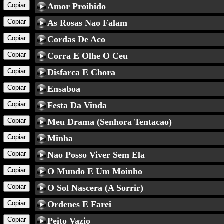
Copiar
Amor Proibido
Copiar
As Rosas Nao Falam
Copiar
Cordas De Aco
Copiar
Corra E Olhe O Ceu
Copiar
Disfarca E Chora
Copiar
Ensaboa
Copiar
Festa Da Vinda
Copiar
Meu Drama (Senhora Tentacao)
Copiar
Minha
Copiar
Nao Posso Viver Sem Ela
Copiar
O Mundo E Um Moinho
Copiar
O Sol Nascera (A Sorrir)
Copiar
Ordenes E Farei
Copiar
Peito Vazio