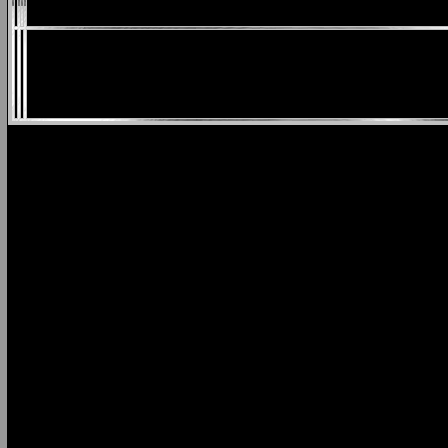
Bregao Do Caster
Bre
Breno e Caio Cesar
Bri
Bruninho e Davi
Bru
Bruno Reis e Thiago
Br
Bruno e Denner
Bru
Calango Aceso
Cal
Carlos e Jader
Car
Catuaba Com Amendoim
Cav
Cesar Menotti e Fabiano
Cez