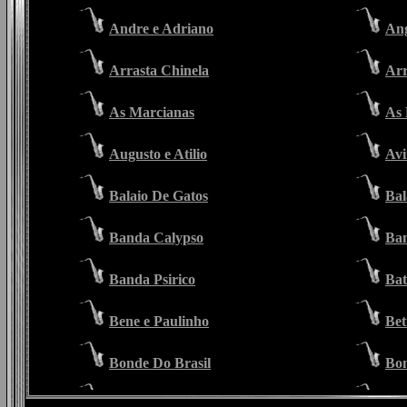
Andre e Adriano
Ang
Arrasta Chinela
Arr
As Marcianas
As 
Augusto e Atilio
Avi
Balaio De Gatos
Ba
Banda Calypso
Ban
Banda Psirico
Bat
Bene e Paulinho
Bet
Bonde Do Brasil
Bon
Bonni e Belluco
Bor