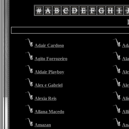
Adair Cardoso
Ada
Agito Forrozeiro
Ala
Aldair Playboy
Ale
Alex e Gabriel
Ale
Alexia Reis
Ali
Allana Macedo
All
Amazan
Ana